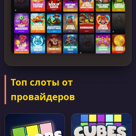
Топ слоты от
провайдеров