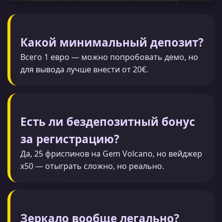
Какой минимальный депозит?
Всего 1 евро — можно попробовать демо, но
для вывода лучше внести от 20€.
Есть ли бездепозитный бонус
за регистрацию?
Да, 25 фриспинов на Gem Volcano, но вейджер
x50 — отыграть сложно, но реально.
Зеркало вообще легально?