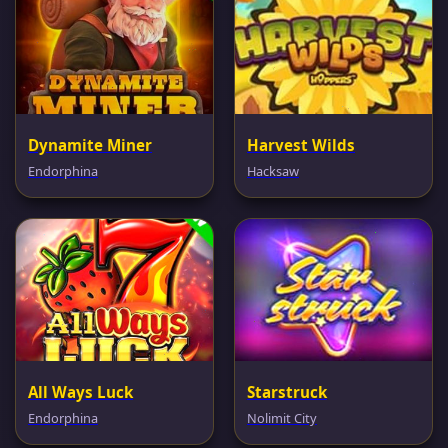
Dynamite Miner
Harvest Wilds
Endorphina
Hacksaw
All Ways Luck
Starstruck
Endorphina
Nolimit City