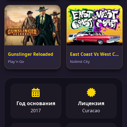
Gunslinger Reloaded
East Coast Vs West Coast
Play'n Go
Nolimit City
Год основания
Лицензия
2017
Curacao