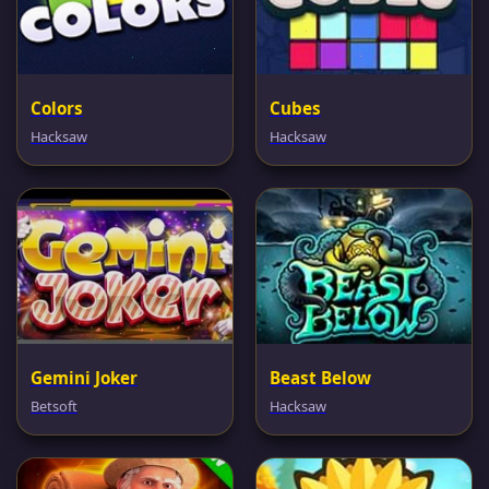
Colors
Cubes
Hacksaw
Hacksaw
Gemini Joker
Beast Below
Betsoft
Hacksaw