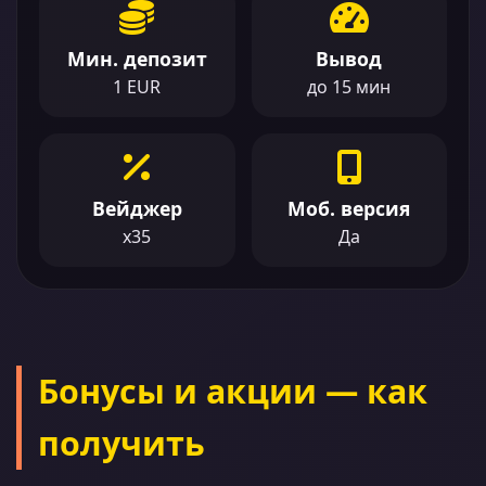
Мин. депозит
Вывод
1 EUR
до 15 мин
Вейджер
Моб. версия
x35
Да
Бонусы и акции — как
получить