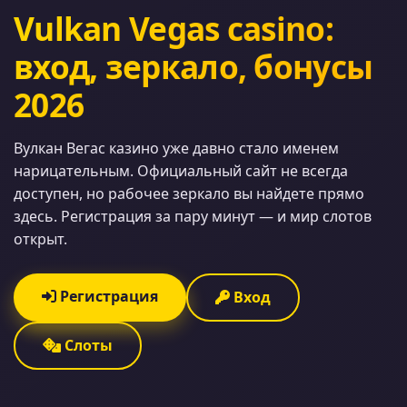
Vulkan Vegas casino:
вход, зеркало, бонусы
2026
Вулкан Вегас казино уже давно стало именем
нарицательным. Официальный сайт не всегда
доступен, но рабочее зеркало вы найдете прямо
здесь. Регистрация за пару минут — и мир слотов
открыт.
Регистрация
Вход
Слоты