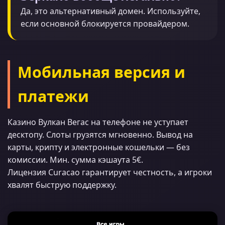
Да, это альтернативный домен. Используйте,
если основной блокируется провайдером.
Мобильная версия и
платежи
Казино Вулкан Вегас на телефоне не уступает
десктопу. Слоты грузятся мгновенно. Вывод на
карты, крипту и электронные кошельки — без
комиссии. Мин. сумма кэшаута 5€.
Лицензия Curacao гарантирует честность, а игроки
хвалят быструю поддержку.